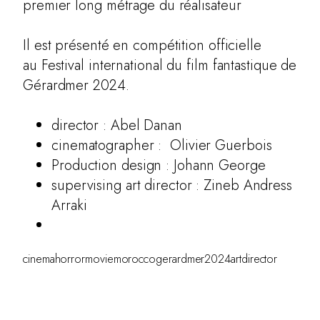
SCENOGRAPHY
premier long métrage du réalisateur
PHOTOGRAPHY
Il est présenté en compétition officielle
ABOUT
au
Festival international du film fantastique de
Gérardmer 2024
.
RESUME
PRESS
director : Abel Danan
cinematographer : Olivier Guerbois
CONTACT
Production design : Johann George
AdLibitum
supervising art director : Zineb Andress
Arraki
cinema
horrormovie
morocco
gerardmer2024
artdirector