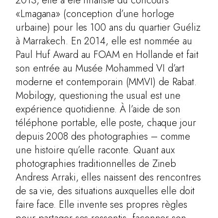
2013, elle a été finaliste du concours
RESUME
«Lmagana» (conception d’une horloge
urbaine) pour les 100 ans du quartier Guéliz
PRESS
à Marrakech. En 2014, elle est nommée au
CONTACT
Paul Huf Award au FOAM en Hollande et fait
AdLibitum
son entrée au Musée Mohammed VI d’art
moderne et contemporain (MMVI) de Rabat.
Mobilogy, questioning the usual est une
expérience quotidienne. À l’aide de son
téléphone portable, elle poste, chaque jour
depuis 2008 des photographies – comme
une histoire qu’elle raconte. Quant aux
photographies traditionnelles de Zineb
Andress Arraki, elles naissent des rencontres
de sa vie, des situations auxquelles elle doit
faire face. Elle invente ses propres règles